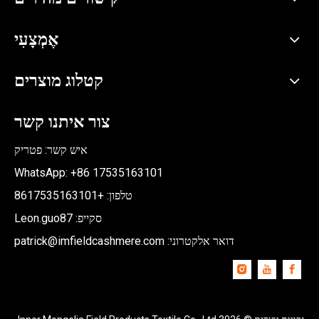
אֶמְצָעִי
קטלוג מוצרים
צור איתנו קשר
איש קשר: פטריק
WhatsApp: +86
17535163101
טלפון: +8617535163101
סקייפ: Leon.guo87
דואר אלקטרוני:
patrick@imfieldcashmere.com