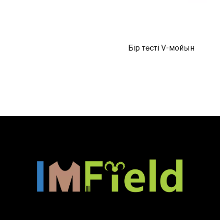
Бір төсті V-мойын
кашемир жүнінен
жасалған кардиган