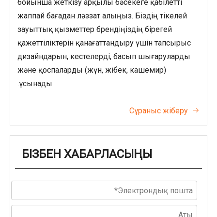
бойынша жеткізу арқылы бәсекеге қабілетті
жаппай бағадан ләззат алыңыз. Біздің тікелей
зауыттық қызметтер брендіңіздің бірегей
қажеттіліктерін қанағаттандыру үшін тапсырыс
дизайндарын, кестелерді, басып шығаруларды
және қоспаларды (жүн, жібек, кашемир)
ұсынады.
Сұраныс жіберу

БІЗБЕН ХАБАРЛАСЫҢЫ