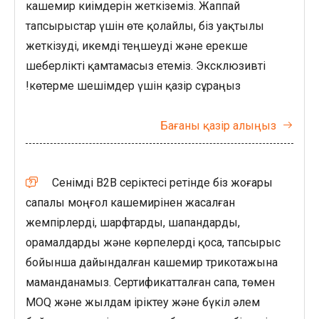
кашемир киімдерін жеткіземіз. Жаппай
тапсырыстар үшін өте қолайлы, біз уақтылы
жеткізуді, икемді теңшеуді және ерекше
шеберлікті қамтамасыз етеміз. Эксклюзивті
көтерме шешімдер үшін қазір сұраңыз!
Бағаны қазір алыңыз

Сенімді B2B серіктесі ретінде біз жоғары

сапалы моңғол кашемирінен жасалған
жемпірлерді, шарфтарды, шапандарды,
орамалдарды және көрпелерді қоса, тапсырыс
бойынша дайындалған кашемир трикотажына
маманданамыз. Сертификатталған сапа, төмен
MOQ және жылдам іріктеу және бүкіл әлем