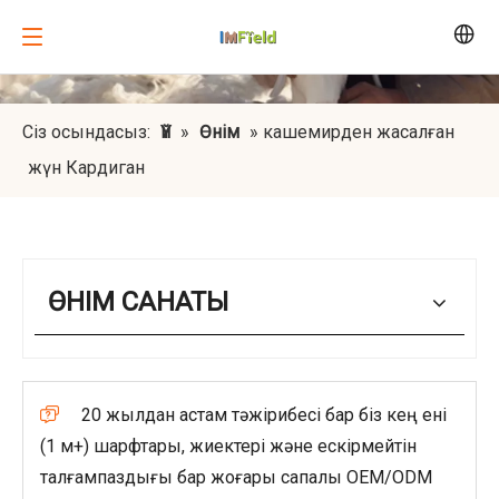
Сіз осындасыз:
Үй
»
Өнім
»
кашемирден жасалған
жүн Кардиган
ӨНІМ САНАТЫ
20 жылдан астам тәжірибесі бар біз кең ені

(1 м+) шарфтары, жиектері және ескірмейтін
талғампаздығы бар жоғары сапалы OEM/ODM