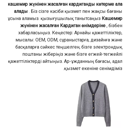
кашемир жүнінен жасалған кардиганды көтерме ала
алады
. Біз сізге кәсіби қызмет пен жақсы бағаны
ұсына аламыз. қызығушылық танытсаңыз
Кашемир
жүнінен жасалған Кардиган өнімдеріне
, бізбен
хабарласыңыз. Кеңестер: Арнайы қажеттіліктер,
мысалы: OEM, ODM, сұраныстарға, дизайнға және
басқаларға сәйкес теңшелген, бізге электрондық
поштаны жіберіңіз және бізге егжей-тегжейлі
қажеттіліктерді айтыңыз. Ар-ұжданның бағасы, адал
қызмет екеніне сенімдіміз.