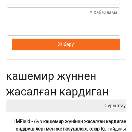
Жіберу
кашемир жүннен
жасалған кардиган
Сұрыптау
IMField
- бұл
кашемир жүнінен жасалған кардиган
өндірушілері мен жеткізушілері, олар
Қытайдағы