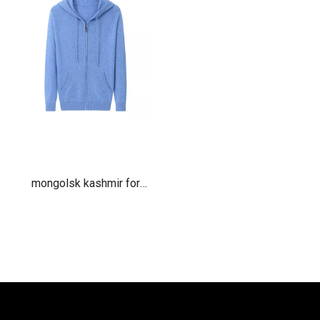
mongolsk kashmir for
menn med hettelommer
med hette