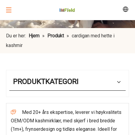
Du er her:
Hjem
»
Produkt
»
cardigan med hette i
kashmir
PRODUKTKATEGORI
Med 20+ års ekspertise, leverer vi høykvalitets

OEM/ODM kashmirklær, med skjerf i bred bredde
(1m+), frynserdesign og tidløs eleganse. Ideell for