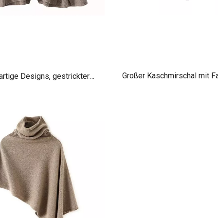
Großer Kaschmirschal mit Fa
artige Designs, gestrickter
Kaschmir-Umhang mit
halsausschnitt für Damen