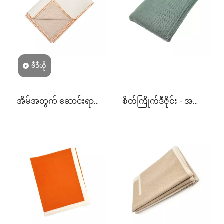
ဗီဒီယို
အိမ်အတွက် ဆောင်းရာသီ
စိတ်ကြိုက်ဒီဇိုင်း - အရေး
အဆင်သင့် နှစ်ထပ်ဆံသား
အကြောင်းဆန့်ကျင် Knitted
သိုးမွှေးစောင်
merino သိုးမွှေးစောင်