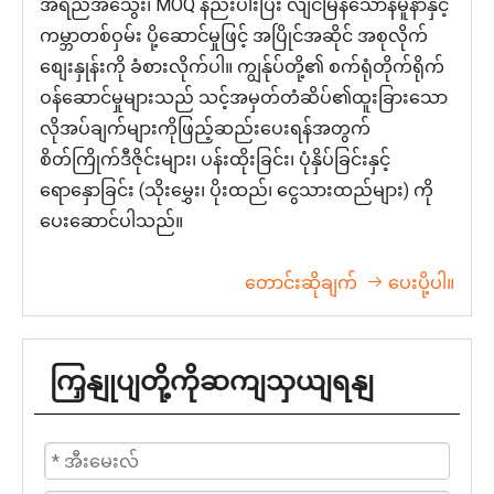
အရည်အသွေး၊ MOQ နည်းပါးပြီး လျင်မြန်သောနမူနာနှင့်
ကမ္ဘာတစ်ဝှမ်း ပို့ဆောင်မှုဖြင့် အပြိုင်အဆိုင် အစုလိုက်
စျေးနှုန်းကို ခံစားလိုက်ပါ။ ကျွန်ုပ်တို့၏ စက်ရုံတိုက်ရိုက်
ဝန်ဆောင်မှုများသည် သင့်အမှတ်တံဆိပ်၏ထူးခြားသော
လိုအပ်ချက်များကိုဖြည့်ဆည်းပေးရန်အတွက်
စိတ်ကြိုက်ဒီဇိုင်းများ၊ ပန်းထိုးခြင်း၊ ပုံနှိပ်ခြင်းနှင့်
ရောနှောခြင်း (သိုးမွှေး၊ ပိုးထည်၊ ငွေသားထည်များ) ကို
ပေးဆောင်ပါသည်။
တောင်းဆိုချက်
 ပေးပို့ပါ။
ကြှနျုပျတို့ကိုဆကျသှယျရနျ