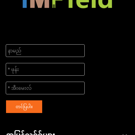
တင်ပြပါ။