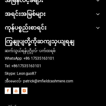
အမြန်လင့်ခ်များ
အရင်းအမြစ်များ
ကုန်ပစ္စည်းစာရင်း
ကြှနျုပျတို့ကိုဆကျသှယျရနျ
ဆက်သွယ်ရန်ပုဂ္ဂိုလ်- ပက်ထရစ်
WhatsApp: +86
17535163101
Tel: +8617535163101
Skype: Leon.guo87
အီးမေးလ်-
patrick@imfieldcashmere.com