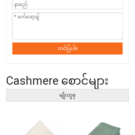
တင်ပြပါ။
Cashmere စောင်များ
မျိုးတူစု