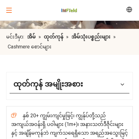
မင်းဒီမှာ:
အိမ်
»
ထုတ်ကုန်
»
အိမ်သုံးပစ္စည်းများ
»
Cashmere စောင်များ
ထုတ်ကုန် အမျိုးအစား
နှစ် 20+ ကျွမ်းကျင်မှုဖြင့်၊ ကျွန်ုပ်တို့သည်

အကျယ်အဝန်းရှိ ပဝါများ (1m+)၊ အနားသတ်ဒီဇိုင်းများ
နှင့် အချိန်မကုန်ဘဲ ကျက်သရေရှိသော အရည်အသွေးမြင့်