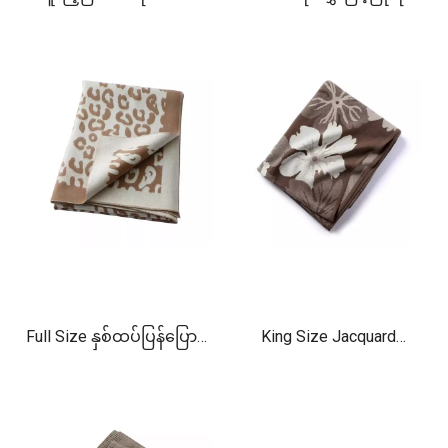
စွယ်စုံရ cashmere သိုးမွှေး
ထားသော ဇိမ်ခံအနွေးထည်
စောင်ကို အသုံးပြုပါ။
စောင်များ
Full Size နှစ်ထပ်ပြန်ပြောင်း
King Size Jacquard
နိုင်သော သိုးမွှေးစောင်
Cashmere စောင်