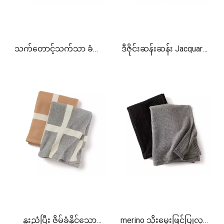
သက်တောင့်သက်သာ ခံစား
ဒီဇိုင်းဆန်းဆန်း Jacquard
နိုင်သော သဘာဝအမျှင်
cashmere စောင်
Cashmere Blanket
နူးညံ့ပြီး ဇိမ်ခံနိုင်သော
merino သိုးမွှေးဖြင့်ပြုလုပ်