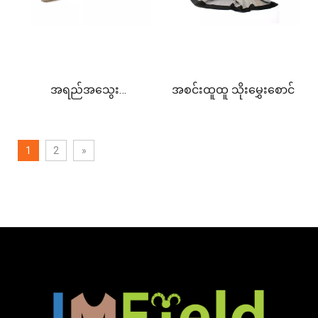
အရည်အသွေး
အစင်းထူထူ သိုးမွှေးစောင်
ကောင်းမွန်သော အိမ်တွင်
1
2
»
နူးညံ့သောထိတွေ့နိုင်သော
cashmere စောင်များကို
အသုံးပြုပါ။