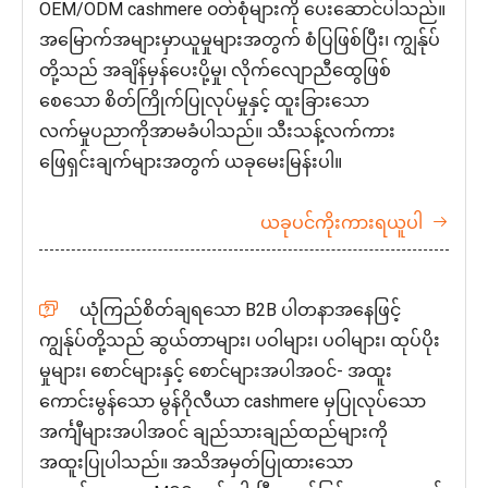
OEM/ODM cashmere ၀တ်စုံများကို ပေးဆောင်ပါသည်။
အမြောက်အများမှာယူမှုများအတွက် စံပြဖြစ်ပြီး၊ ကျွန်ုပ်
တို့သည် အချိန်မှန်ပေးပို့မှု၊ လိုက်လျောညီထွေဖြစ်
စေသော စိတ်ကြိုက်ပြုလုပ်မှုနှင့် ထူးခြားသော
လက်မှုပညာကိုအာမခံပါသည်။ သီးသန့်လက်ကား
ဖြေရှင်းချက်များအတွက် ယခုမေးမြန်းပါ။
ယခုပင်ကိုးကားရယူပါ

ယုံကြည်စိတ်ချရသော B2B ပါတနာအနေဖြင့်

ကျွန်ုပ်တို့သည် ဆွယ်တာများ၊ ပဝါများ၊ ပဝါများ၊ ထုပ်ပိုး
မှုများ၊ စောင်များနှင့် စောင်များအပါအဝင်- အထူး
ကောင်းမွန်သော မွန်ဂိုလီယာ cashmere မှပြုလုပ်သော
အင်္ကျီများအပါအဝင် ချည်သားချည်ထည်များကို
အထူးပြုပါသည်။ အသိအမှတ်ပြုထားသော