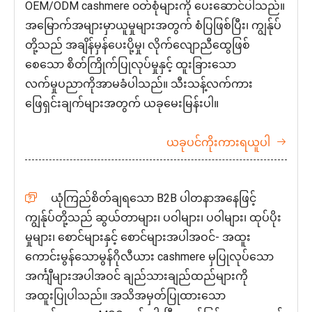
OEM/ODM cashmere ၀တ်စုံများကို ပေးဆောင်ပါသည်။
အမြောက်အများမှာယူမှုများအတွက် စံပြဖြစ်ပြီး၊ ကျွန်ုပ်
တို့သည် အချိန်မှန်ပေးပို့မှု၊ လိုက်လျောညီထွေဖြစ်
စေသော စိတ်ကြိုက်ပြုလုပ်မှုနှင့် ထူးခြားသော
လက်မှုပညာကိုအာမခံပါသည်။ သီးသန့်လက်ကား
ဖြေရှင်းချက်များအတွက် ယခုမေးမြန်းပါ။
ယခုပင်ကိုးကားရယူပါ

ယုံကြည်စိတ်ချရသော B2B ပါတနာအနေဖြင့်

ကျွန်ုပ်တို့သည် ဆွယ်တာများ၊ ပဝါများ၊ ပဝါများ၊ ထုပ်ပိုး
မှုများ၊ စောင်များနှင့် စောင်များအပါအဝင်- အထူး
ကောင်းမွန်သောမွန်ဂိုလီယား cashmere မှပြုလုပ်သော
အင်္ကျီများအပါအဝင် ချည်သားချည်ထည်များကို
အထူးပြုပါသည်။ အသိအမှတ်ပြုထားသော