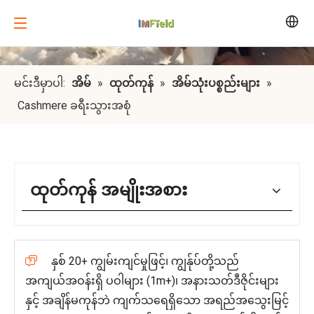
မင်းဒီမှာပါ:
အိမ်
»
ထုတ်ကုန်
»
အိမ်သုံးပစ္စည်းများ
»
Cashmere ခရီးသွားအစုံ
ထုတ်ကုန် အမျိုးအစား
နှစ် 20+ ကျွမ်းကျင်မှုဖြင့်၊ ကျွန်ုပ်တို့သည်

အကျယ်အဝန်းရှိ ပဝါများ (1m+)၊ အနားသတ်ဒီဇိုင်းများ
နှင့် အချိန်မကုန်ဘဲ ကျက်သရေရှိသော အရည်အသွေးမြင့်