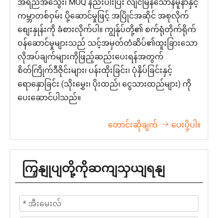
အရည်အသွေး၊ MOQ နည်းပါးပြီး လျင်မြန်သောနမူနာနှင့်
ကမ္ဘာတစ်ဝှမ်း ပို့ဆောင်မှုဖြင့် အပြိုင်အဆိုင် အစုလိုက်
စျေးနှုန်းကို ခံစားလိုက်ပါ။ ကျွန်ုပ်တို့၏ စက်ရုံတိုက်ရိုက်
ဝန်ဆောင်မှုများသည် သင့်အမှတ်တံဆိပ်၏ထူးခြားသော
လိုအပ်ချက်များကိုဖြည့်ဆည်းပေးရန်အတွက်
စိတ်ကြိုက်ဒီဇိုင်းများ၊ ပန်းထိုးခြင်း၊ ပုံနှိပ်ခြင်းနှင့်
ရောနှောခြင်း (သိုးမွှေး၊ ပိုးထည်၊ ငွေသားထည်များ) ကို
ပေးဆောင်ပါသည်။
တောင်းဆိုချက်
 ပေးပို့ပါ။
ကြှနျုပျတို့ကိုဆကျသှယျရနျ