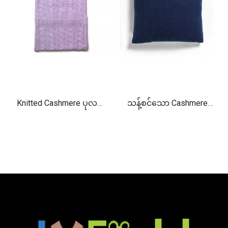
Knitted Cashmere ပုလင်း
သန့်စင်သော Cashmere
အဖုံး - အပူအေးစေသော
Cable Knit ခေါင်းအုံးစွပ်
အင်္ကျီ