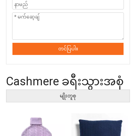
တင်ပြပါ။
Cashmere ခရီးသွားအစုံ
မျိုးတူစု