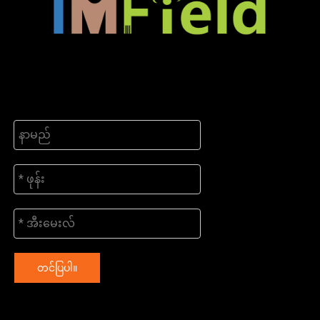
တင်ပြပါ။