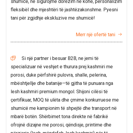
shumicë, ne sigurojmë dorëzim në kohë, personalizim
fleksibël dhe mjeshtëri të jashtëzakonshme. Pyesni
tani për zgjidhje ekskluzive me shumicë!
Merr një ofertë tani

Si një partner i besuar B2B, ne jemi të

specializuar në veshjet e thurura prej kashmiri me
porosi, duke përfshirë pulovra, shalle, pelerina,
mbështjellje dhe batanije—të gjitha të punuara nga
lesh kashmiri premium mongol. Shijoni cilësi të
çertifikuar, MOQ të ulëta dhe çmime konkurruese me
shumicë me kampionim të shpejtë dhe transport në
mbarë botën. Shërbimet tona direkte në fabrikë
ofrojnë dizajne me porosi, qëndisje, printime dhe