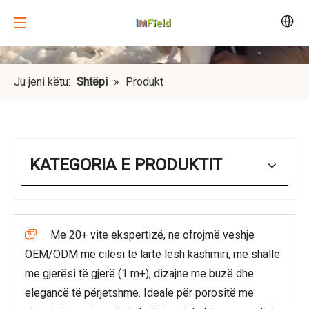
Ju jeni këtu:
Shtëpi
»
Produkt
KATEGORIA E PRODUKTIT
Me 20+ vite ekspertizë, ne ofrojmë veshje

OEM/ODM me cilësi të lartë lesh kashmiri, me shalle
me gjerësi të gjerë (1 m+), dizajne me buzë dhe
elegancë të përjetshme. Ideale për porositë me