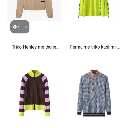
video
Triko Henley me thurje
Femra me triko kashmiri
lesh kashmiri për femra
me jakë të trashë të
Pulovër luksoz i butë me
bardhë
qafë V