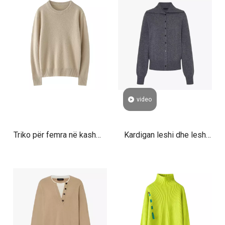
kabëll me xhaketë pulovër
zinxhirë të lehtë për dimër
luksoze
të vjeshtës
video
Triko për femra në kashmir
Kardigan leshi dhe lesh
të vjeshtës Boyfriend
kashmiri për femra me
Crewneck
jakë marinari