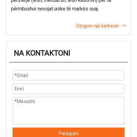
përzierje (lesh, mëndafsh, lesh kashmiri) për të
përmbushur nevojat unike të markës suaj.
Dërgoni një kërkesë

NA KONTAKTONI
Paraqisni