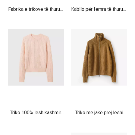
Fabrika e trikove të thurura
Kabllo për femra të thurura
me lesh kashmiri të pastër
prej lesh kashmiri
me porosi OEM
Prodhuesi | Triko klasike
triko me ngjyrë jeshile të
çelur me zinxhir
Triko 100% lesh kashmiri
Triko me jakë prej leshi
për femra prodhuese me
Merino për femra me