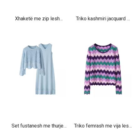
Xhaketë me zip lesh
Triko kashmiri jacquard e
kashmiri me ngjyra të
thurur me gjysmë zinxhir
grave – Triko luksoze me
për meshkuj – Pulovër
thurje të butë
luksoz i butë dhe i ngrohtë
me qafë me zinxhir
Set fustanesh me thurje
Triko femrash me vija lesh