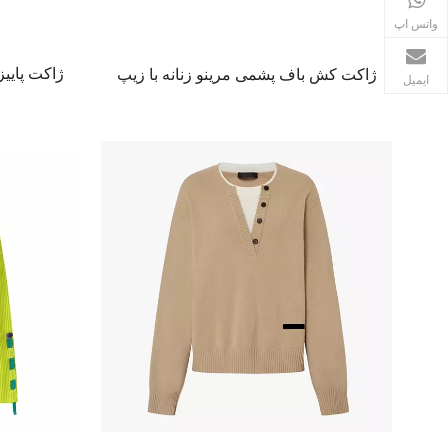
+86 17535163101
واتس اپ
ژاکت کش باف پشمی مرینو زنانه با زیپ
ایمیل
ژاکت بافتنی سبک وزن برای پاییز زمستان