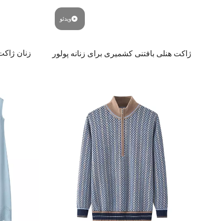
ویدئو
زنان ژاکت
ژاکت هنلی بافتنی کشمیری برای زنانه پولور
نرم یقه V لوکس