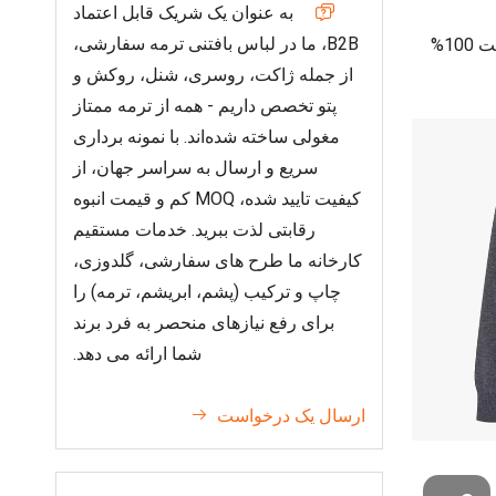
به عنوان یک شریک قابل اعتماد

B2B، ما در لباس بافتنی ترمه سفارشی،
ژاکت یقه خدمه تولید کننده ژاکت 100%
از جمله ژاکت، روسری، شنل، روکش و
وکس
پتو تخصص داریم - همه از ترمه ممتاز
مغولی ساخته شده‌اند. با نمونه برداری
سریع و ارسال به سراسر جهان، از
کیفیت تایید شده، MOQ کم و قیمت انبوه
رقابتی لذت ببرید. خدمات مستقیم
کارخانه ما طرح های سفارشی، گلدوزی،
چاپ و ترکیب (پشم، ابریشم، ترمه) را
برای رفع نیازهای منحصر به فرد برند
شما ارائه می دهد.
ارسال یک درخواست
