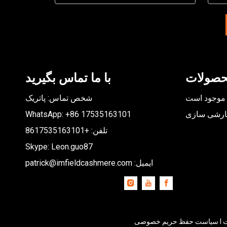
حصولات
با ما تماس بگیرید
موجود است
شخص تماس: پاتریک
رشی سازی
17535163101
WhatsApp: +86
تلفن: +8617535163101
Skype: Leon.guo87
ایمیل:
patrick@imfieldcashmere.com
ت
I
سیاست حفظ حریم خصوصی