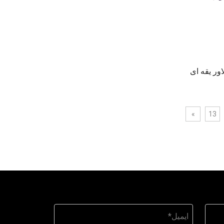
ور یقه ای
»
13