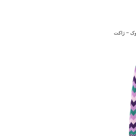
وک – ژاکت