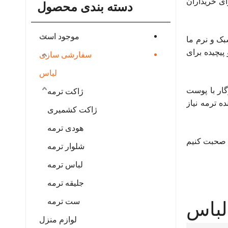
ای خریداران
دسته بندی محصول
موجود است
بک و نرم ما
پیچیده برای
سفارشی سازی
لباس
گار با پوست
ژاکت ترمه
 ترمه نیاز
ژاکت کشمیری
هودی ترمه
 صحبت کنیم
شلوار ترمه
لباس ترمه
جلیقه ترمه
ست ترمه
لباس
لوازم منزل