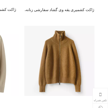
ژاکت کشمیر
ژاکت کشمیری یقه وی گشاد سفارشی زنانه،
ژاکت ژاکت
کارخانه OEM ژاکت کشمیر بافتنی خالص
کشمیر داخلی مغولستان
+86 17535163101
تلفن همراه